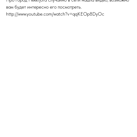
вам будет интересно его посмотреть.
http://www.youtube.com/watch?v=qqKEOp8DyOc
Ну а мы едем в сторону города Egersund. Добраться до него
можно двумя путями: по шоссе Rv44 (которое то ли уже
является национальным маршрутом, то является кандидатом)
или по Е39 (оно по-шире и мало серпантина). Мы же
отправляемся по 44 шоссе, чтобы насладиться красивейшей
горной дорогой со множеством водопадов, горных рек, озер
и лесов, и конечно серпантина. Погода меняется все время.
Выезжали из Flekkfjord было солнце, а сейчас то пасмурно, то
опять солнечно.