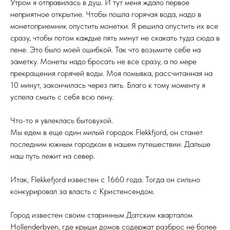
Утром я отправилась в душ. И тут меня ждало первое
неприятное открытие. Чтобы пошла горячая вода, надо в
монетоприемник опустить монетки. Я решила опустить их все
сразу, чтобы потом каждые пять минут не скакать туда сюда в
пене. Это было моей ошибкой. Так что возьмите себе на
заметку. Монеты надо бросать не все сразу, а по мере
прекращения горячей воды. Моя помывка, рассчитанная на
10 минут, закончилась через пять. Благо к тому моменту я
успела смыть с себя всю пену.
Что-то я увлеклась бытовухой.
Мы едем в еще один милый городок Flekkfjord, он станет
последним южным городком в нашем путешествии. Дальше
наш путь лежит на север.
Итак, Flekkefjord известен с 1660 года. Тогда он сильно
конкурировал за власть с Кристенсендом.
Город известен своим старинным Датским кварталом
Hollenderbyen, где крыши домов содержат разброс не более