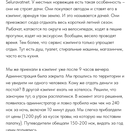
Seluravatnet. У местных норвежцев есть такая особенность –
они не строят дачи. Они покупают автодом и ставят его в
кэмпинг, арендуя там землю. И это называется дачей. Они
приезжают сюда отдыхать весь короткий летний сезон.
Рыбачат, катаются по округе на велосипедах, ходят в пешие
прогулки, ездят на экскурсии. Вообщем, весело проводят
время. Тем более, что сервис кэмпинга только упрощает
отдых. Тут есть душ, туалет, стиральные машины, магазинчик,
часто есть кухня.
Мы же приехали в кэмпинг уже после 9 часов вечера.
Администрация была закрыта. Мы прошлись по территории и
не увидили ни одного человека. Кому же отдать деньги за
постой? В другой кэмпинг ехать не хотелось. Решили, что
заночуем тут, а утром расплатимся. В момент этого решения,
появилась администратор и ловко пробила нам чек на 240
нок за ночь, включая 10 минут душа. Мы слегка прибалдели
от цены (1200 руб за кусок травы, на которую мы поставим
палатку). Путеводители обещали 150-200 нок, видать за год
цены поднялись.