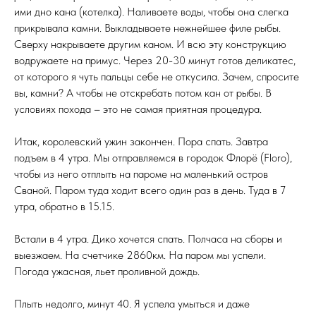
ими дно кана (котелка). Наливаете воды, чтобы она слегка
прикрывала камни. Выкладываете нежнейшее филе рыбы.
Сверху накрываете другим каном. И всю эту конструкцию
водружаете на примус. Через 20-30 минут готов деликатес,
от которого я чуть пальцы себе не откусила. Зачем, спросите
вы, камни? А чтобы не отскребать потом кан от рыбы. В
условиях похода – это не самая приятная процедура.
Итак, королевский ужин закончен. Пора спать. Завтра
подъем в 4 утра. Мы отправляемся в городок Флорё (Floro),
чтобы из него отплыть на пароме на маленький остров
Сваной. Паром туда ходит всего один раз в день. Туда в 7
утра, обратно в 15.15.
Встали в 4 утра. Дико хочется спать. Полчаса на сборы и
выезжаем. На счетчике 2860км. На паром мы успели.
Погода ужасная, льет проливной дождь.
Плыть недолго, минут 40. Я успела умыться и даже