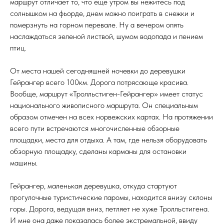
маршрут отличает то, что еще утром вы нежитесь под
солнышком на фьорде, днем можно поиграть в снежки и
померзнуть на горном перевале. Ну а вечером опять
наслаждаться зеленой листвой, шумом водопада и пением
птиц.
От места нашей сегодняшней ночевки до деревушки
Гейрангер всего 100км. Дорога потрясающе красива.
Вообще, маршрут «Тролльстиген-Гейрангер» имеет статус
национального живописного маршрута. Он специальным
образом отмечен на всех норвежских картах. На протяжении
всего пути встречаются многочисленные обзорные
площадки, места для отдыха. А там, где нельзя оборудовать
обзорную площадку, сделаны карманы для остановки
машины.
Гейрангер, маленькая деревушка, откуда стартуют
прогулочные туристические паромы, находится внизу склоны
горы. Дорога, ведущая вниз, петляет не хуже Тролльстигена.
И мне она даже показалась более экстремальной, ввиду