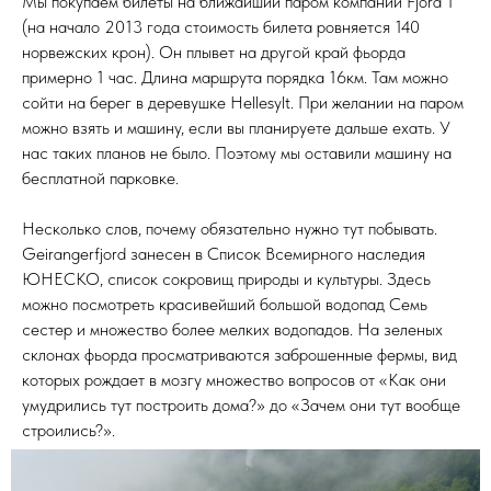
Мы покупаем билеты на ближайший паром компании Fjord 1
(на начало 2013 года стоимость билета ровняется 140
норвежских крон). Он плывет на другой край фьорда
примерно 1 час. Длина маршрута порядка 16км. Там можно
сойти на берег в деревушке Hellesylt. При желании на паром
можно взять и машину, если вы планируете дальше ехать. У
нас таких планов не было. Поэтому мы оставили машину на
бесплатной парковке.
Несколько слов, почему обязательно нужно тут побывать.
Geirangerfjord занесен в Список Всемирного наследия
ЮНЕСКО, список сокровищ природы и культуры. Здесь
можно посмотреть красивейший большой водопад Семь
сестер и множество более мелких водопадов. На зеленых
склонах фьорда просматриваются заброшенные фермы, вид
которых рождает в мозгу множество вопросов от «Как они
умудрились тут построить дома?» до «Зачем они тут вообще
строились?».