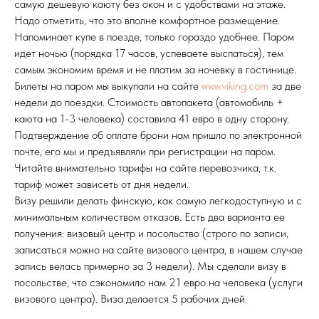
самую дешевую каюту без окон и с удобствами на этаже.
Надо отметить, что это вполне комфортное размещение.
Напоминает купе в поезде, только гораздо удобнее. Паром
идет ночью (порядка 17 часов, успеваете выспаться), тем
самым экономим время и не платим за ночевку в гостинице.
Билеты на паром мы выкупали на сайте
www.viking.com
за две
недели до поездки. Стоимость автопакета (автомобиль +
каюта на 1-3 человека) составила 41 евро в одну сторону.
Подтверждение об оплате брони нам пришло по электронной
почте, его мы и предъявляли при регистрации на паром.
Читайте внимательно тарифы на сайте перевозчика, т.к.
тариф может зависеть от дня недели.
Визу решили делать финскую, как самую легкодоступную и с
минимальным количеством отказов. Есть два варианта ее
получения: визовый центр и посольство (строго по записи,
записаться можно на сайте визового центра, в нашем случае
запись велась примерно за 3 недели). Мы сделали визу в
посольстве, что сэкономило нам 21 евро на человека (услуги
визового центра). Виза делается 5 рабочих дней.