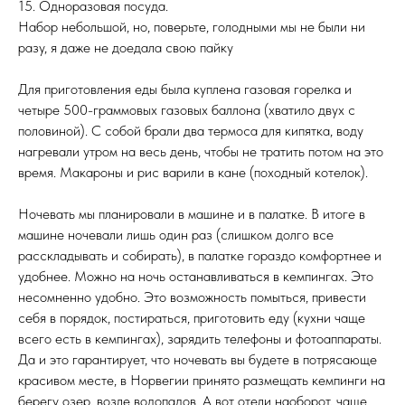
15. Одноразовая посуда.
Набор небольшой, но, поверьте, голодными мы не были ни
разу, я даже не доедала свою пайку
Для приготовления еды была куплена газовая горелка и
четыре 500-граммовых газовых баллона (хватило двух с
половиной). С собой брали два термоса для кипятка, воду
нагревали утром на весь день, чтобы не тратить потом на это
время. Макароны и рис варили в кане (походный котелок).
Ночевать мы планировали в машине и в палатке. В итоге в
машине ночевали лишь один раз (слишком долго все
расскладывать и собирать), в палатке гораздо комфортнее и
удобнее. Можно на ночь останавливаться в кемпингах. Это
несомненно удобно. Это возможность помыться, привести
себя в порядок, постираться, приготовить еду (кухни чаще
всего есть в кемпингах), зарядить телефоны и фотоаппараты.
Да и это гарантирует, что ночевать вы будете в потрясающе
красивом месте, в Норвегии принято размещать кемпинги на
берегу озер, возле водопадов. А вот отели наоборот, чаще