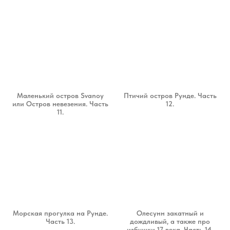
Маленький остров Svanoy
Птичий остров Рунде. Часть
или Остров невезения. Часть
12.
11.
Морская прогулка на Рунде.
Олесунн закатный и
Часть 13.
дождливый, а также про
избушки 17 века. Часть 14.