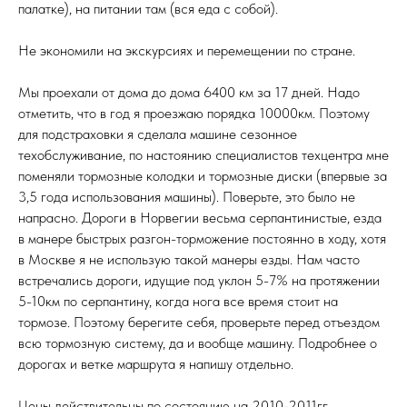
палатке), на питании там (вся еда с собой).
Не экономили на экскурсиях и перемещении по стране.
Мы проехали от дома до дома 6400 км за 17 дней. Надо
отметить, что в год я проезжаю порядка 10000км. Поэтому
для подстраховки я сделала машине сезонное
техобслуживание, по настоянию специалистов техцентра мне
поменяли тормозные колодки и тормозные диски (впервые за
3,5 года использования машины). Поверьте, это было не
напрасно. Дороги в Норвегии весьма серпантинистые, езда
в манере быстрых разгон-торможение постоянно в ходу, хотя
в Москве я не использую такой манеры езды. Нам часто
встречались дороги, идущие под уклон 5-7% на протяжении
5-10км по серпантину, когда нога все время стоит на
тормозе. Поэтому берегите себя, проверьте перед отъездом
всю тормозную систему, да и вообще машину. Подробнее о
дорогах и ветке маршрута я напишу отдельно.
Цены действительны по состоянию на 2010-2011гг.