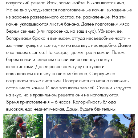
папуасский рецепт. Итак, записывайте! Выкапывается яма.
На ее дно укладываются подготовленные камни, вытащенные
из заранее разведенного костра, т.е. раскаленные. На эти
камни укладываются листья банана. Далее подготовим мясо.
Берем свинью (или поросенка, на ваш вкус). Убиваем ее.
Вспарываем брюхо и вынимаем оттуда несъедобные части –
желчный пузырь и все то, что на ваш вкус несъедобно. Далее
опаливаем свинью. На костре, где мы грели камни. Потом
берем палки и сдираем со свиньи опаленную кожу с
шерстинками. Далее разрезаем тушу на куски и
выкладываем их в яму на листья банана. Сверху мясо
покрываем также листьями. Поверх листьев можно положить
оставшиеся камни. И все засыпаем землей. Специи кладутся
на вкус, но в правильном рецепте они не используются.
Время приготовления – 6 часов. Калорийность блюда
высокая, еда недиетическая. Дамы, будьте бдительны!