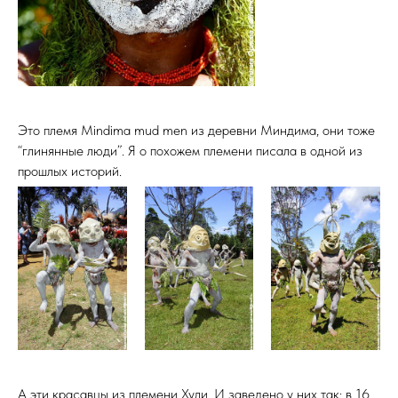
Это племя Mindima mud men из деревни Миндима, они тоже
“глинянные люди”. Я о похожем племени писала в одной из
прошлых историй.
А эти красавцы из племени Хули. И заведено у них так: в 16