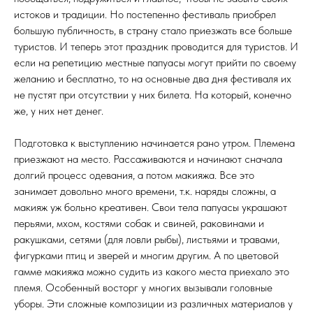
истоков и традиции. Но постепенно фестиваль приобрел
большую публичность, в страну стало приезжать все больше
туристов. И теперь этот праздник проводится для туристов. И
если на репетицию местные папуасы могут прийти по своему
желанию и бесплатно, то на основные два дня фестиваля их
не пустят при отсутствии у них билета. На который, конечно
же, у них нет денег.
Подготовка к выступлению начинается рано утром. Племена
приезжают на место. Рассаживаются и начинают сначала
долгий процесс одевания, а потом макияжа. Все это
занимает довольно много времени, т.к. наряды сложны, а
макияж уж больно креативен. Свои тела папуасы украшают
перьями, мхом, костями собак и свиней, раковинами и
ракушками, сетями (для ловли рыбы), листьями и травами,
фигурками птиц и зверей и многим другим. А по цветовой
гамме макияжа можно судить из какого места приехало это
племя. Особенный восторг у многих вызывали головные
уборы. Эти сложные композиции из различных материалов у