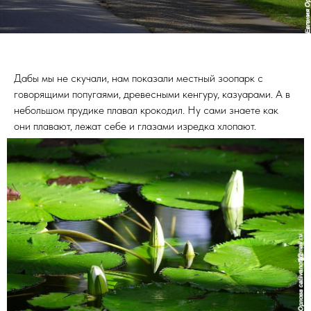
Дабы мы не скучали, нам показали местный зоопарк с
говорящими попугаями, древесными кенгуру, казуарами. А в
небольшом прудике плавал крокодил. Ну сами знаете как
они плавают, лежат себе и глазами изредка хлопают.