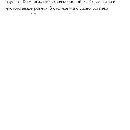
вкусно… Во многих отелях были бассейны. Их качество и
чистота везде разная. В столице мы с удовольствием
искупались. В Лаэ не рискнули. Во всех отелях есть охрана,
это нормальная практика в Папуе. Сопровождающие строго
запретили выходить на улицу в темное время суток. Идти в
Лаэ некуда, поэтому мы подчинились.
Группа наша довольно большая, человек 20. Люди разные.
Журналист из лакшери-журнала, семейная пара из комлекса
Алые паруса (москвичи знают), руководитель отдела
иностранных новостей газеты Известия с женой, фотограф
(он же гид), жена изготовителя мебели с подругой, владелица
турагентства с подругой, мама владельца турагентства
(милая пожилая старушка, моя сожительница), почтенный
путешественник весьма преклонного возраста (и
отвратительного характера), еще несколько опытных
путешественников (предпринимателей-бизнесменов), и, не
поверите, батюшка из Киева. Возраст от 30 до порядка 70
лет. Многие из них придумали себе игру на время долгих
автобусных переездов считать кто из них больше стран