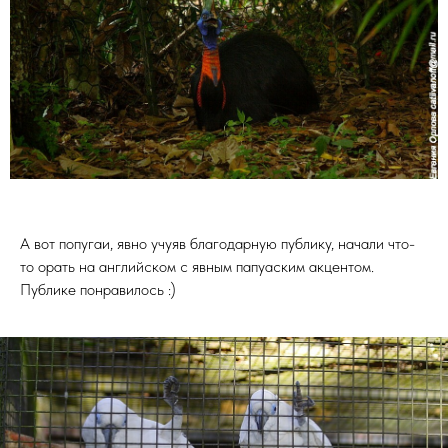
А вот попугаи, явно учуяв благодарную публику, начали что-
то орать на английском с явным папуаским акцентом.
Публике понравилось :)