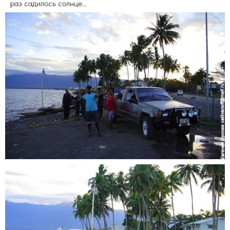
раз садилось солнце…