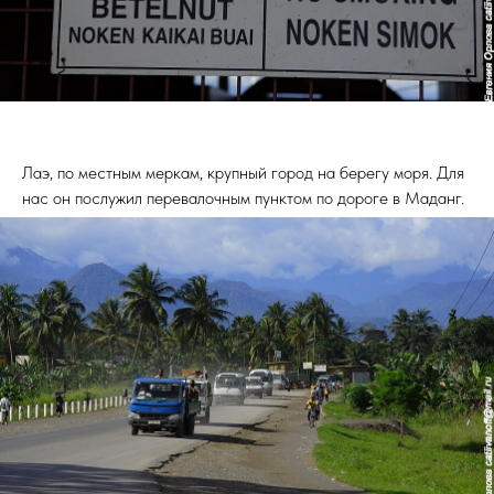
Лаэ, по местным меркам, крупный город на берегу моря. Для
нас он послужил перевалочным пунктом по дороге в Маданг.