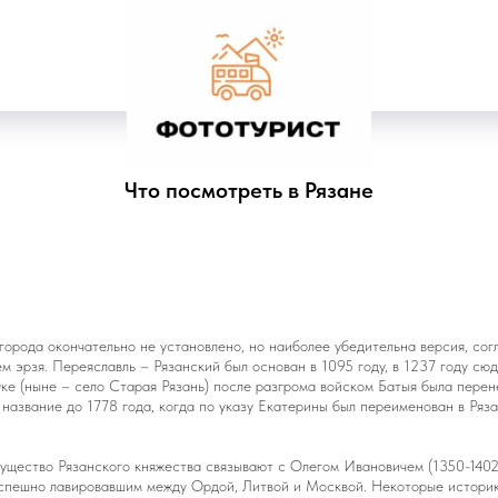
Что посмотреть в Рязане
орода окончательно не установлено, но наиболее убедительна версия, сог
м эрзя. Переяславль – Рязанский был основан в 1095 году, в 1237 году сюд
е (ныне – село Старая Рязань) после разгрома войском Батыя была перен
 название до 1778 года, когда по указу Екатерины был переименован в Ряза
ущество Рязанского княжества связывают с Олегом Ивановичем (1350-1402
успешно лавировавшим между Ордой, Литвой и Москвой. Некоторые истори