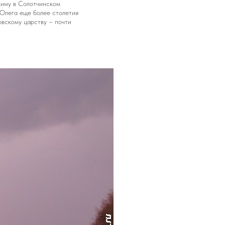
химу в Солотчинском
 Олега еще более столетия
овскому царству – почти