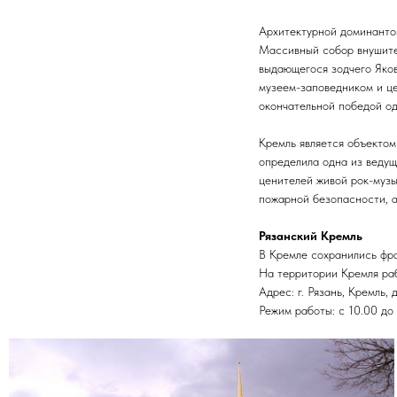
Архитектурной доминантой
Массивный собор внушител
выдающегося зодчего Яков
музеем-заповедником и ц
окончательной победой од
Кремль является объектом
определила одна из ведущ
ценителей живой рок-музы
пожарной безопасности, а
Рязанский Кремль
В Кремле сохранились фраг
На территории Кремля раб
Адрес: г. Рязань, Кремль, 
Режим работы: с 10.00 до