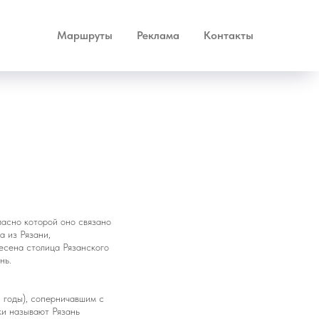
Маршруты
Реклама
Контакты
ласно которой оно связано
а из Рязани,
есена столица Рязанского
нь.
 годы), соперничавшим с
ки называют Рязань