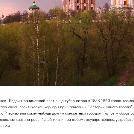
ов-Щедрин, занимавший пост вице-губернатора в 1858-1860 годах, возмож
тапа своей политической карьеры при написании "Истории одного города"
в с Рязанью или каким-нибудь другим конкретным городом. Глупов – образ о
рсальная картина российской жизни при любом государственном устройстве
ь нам.