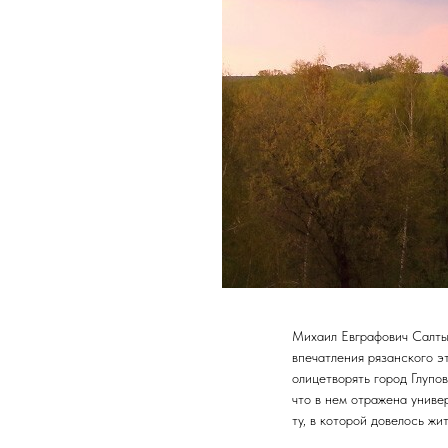
Михаил Евграфович Салтык
впечатления рязанского э
олицетворять город Глупо
что в нем отражена униве
ту, в которой довелось жит