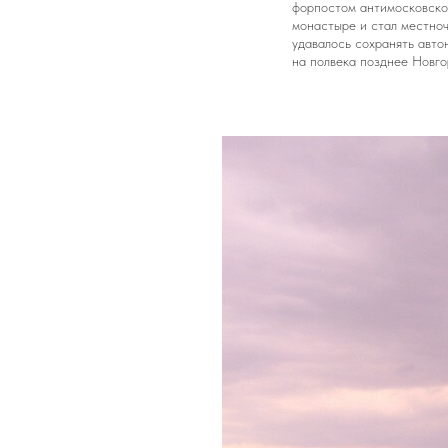
форпостом антимосковской
монастыре и стал местноч
удавалось сохранять авто
на полвека позднее Новго