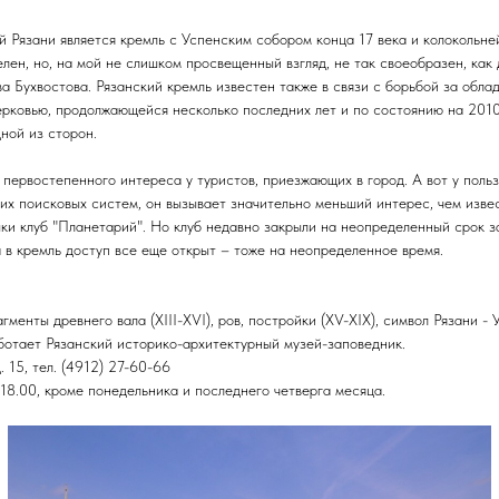
 Рязани является кремль с Успенским собором конца 17 века и колокольней
ен, но, на мой не слишком просвещенный взгляд, не так своеобразен, как
а Бухвостова. Рязанский кремль известен также в связи с борьбой за обл
ерковью, продолжающейся несколько последних лет и по состоянию на 201
ной из сторон.
 первостепенного интереса у туристов, приезжающих в город. А вот у польз
их поисковых систем, он вызывает значительно меньший интерес, чем изве
ки клуб "Планетарий". Но клуб недавно закрыли на неопределенный срок 
 в кремль доступ все еще открыт – тоже на неопределенное время.
менты древнего вала (XIII-XVI), ров, постройки (XV-XIX), символ Рязани - 
отает Рязанский историко-архитектурный музей-заповедник.
д. 15, тел. (4912) 27-60-66
 18.00, кроме понедельника и последнего четверга месяца.