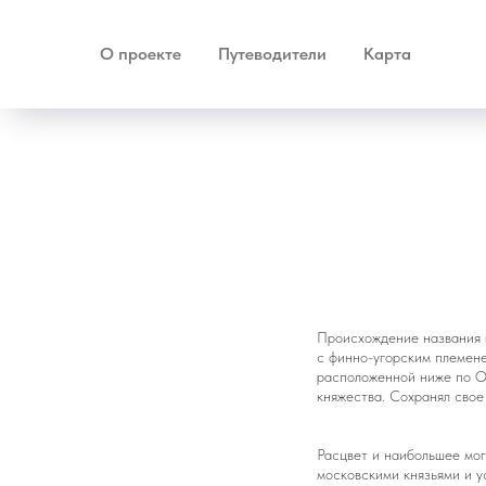
О проекте
Путеводители
Карта
Происхождение названия г
с финно-угорским племене
расположенной ниже по Ок
княжества. Сохранял свое
Расцвет и наибольшее мог
московскими князьями и 