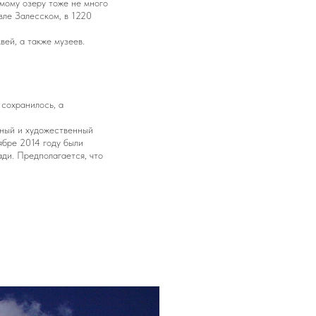
мому озеру тоже не много
вле Залесском, в 1220
ей, а также музеев.
 сохранилось, а
ный и художественный
ябре 2014 году были
ди. Предполагается, что