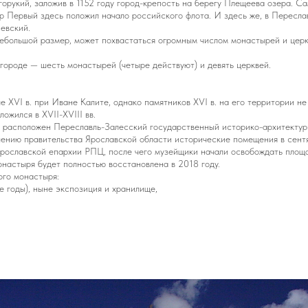
рукий, заложив в 1152 году город-крепость на берегу Плещеева озера. Са
тр Первый здесь положил начало российского флота. И здесь же, в Пересла
евский.
небольшой размер, может похвастаться огромным числом монастырей и церкв
 городе — шесть монастырей (четыре действуют) и девять церквей.
е XVI в. при Иване Калите, однако памятников XVI в. на его территории не
ожился в XVII-XVIII вв.
 расположен Переславль-Залесский государственный историко-архитектур
шению правительства Ярославской области исторические помещения в сент
рославской епархии РПЦ, после чего музейщики начали освобождать площа
онастыря будет полностью восстановлена в 2018 году.
ого монастыря:
е годы), ныне экспозиция и хранилище,