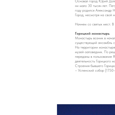
Основал город Юрий Долго
ни мало 30 тысяч лет. Пе
году родился Александр Н
Город, несмотря на свой 
Начнем со святых мест. В
Горицкий монастырь
Монастырь возник в начал
существующий ансамбль сл
На территории монастыря
музей-заповедник. По ре
переданы в пользование Я
деятельность Горицкого м
Строения бывшего Горицк
– Успенский собор (1750-