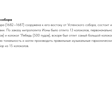
 собора
ра (1682—1687) сооружена к юго-востоку от Успенского собора, состоит и
ами. По заказу митрополита Ионы было отлито 13 колоколов, первоначально
в) и колокол “Лебедь (500 пудов), вскоре был отлит самый большой коло
ою тональность и могли производить правильные музыкальные гармонически
ор из 15 колоколов.