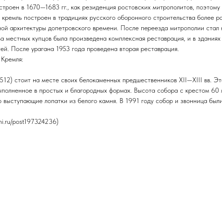
строен в 1670—1683 гг., как резиденция ростовских митрополитов, поэтому
, кремль построен в традициях русского оборонного строительства более р
ой архитектуры допетровского времени. После переезда митрополии стал 
ва местных купцов была произведена комплексная реставрация, и в зданиях
ей. После урагана 1953 года проведена вторая реставрация.
 Кремля:
12) стоит на месте своих белокаменных предшественников XII—XIII вв. Э
ыполненное в простых и благородных формах. Высота собора с крестом 60 
но выступающие лопатки из белого камня. В 1991 году собор и звонница бы
ni.ru/post197324236)