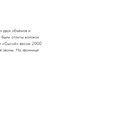
з двух объёмов и
 были отлиты колокол
кол «Сысой» весом 2000
е звоны. На звоннице