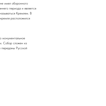
 не имел оборонного
аннего периода и является
называться Кремлем. В
 кремля расположился
то монументальное
м. Собор сложен из
ли переданы Русской