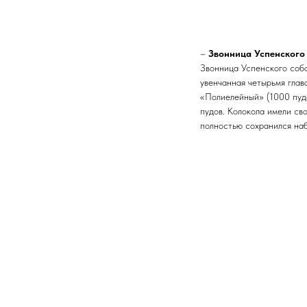
–
Звонница Успенского
Звонница Успенского собо
увенчанная четырьмя глав
«Полиелейный» (1000 пудо
пудов. Колокола имели св
полностью сохранился наб