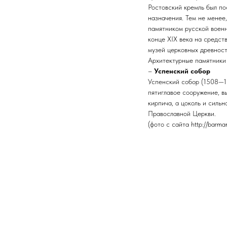
Ростовский кремль был по
назначения. Тем не менее
памятником русской военн
конце XIX века на средст
музей церковных древност
Архитектурные памятники
–
Успенский собор
Успенский собор (1508—15
пятиглавое сооружение, в
кирпича, а цоколь и силь
Православной Церкви.
(фото с сайта http://barma