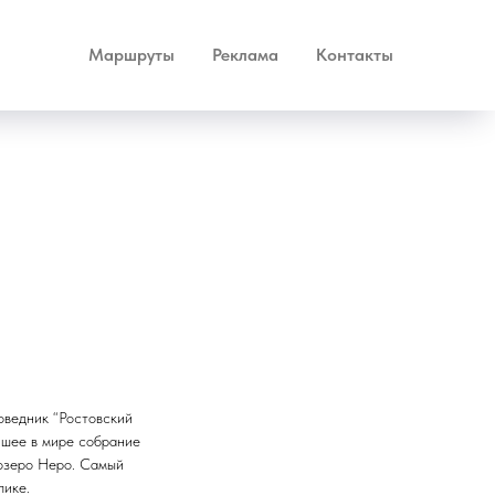
Маршруты
Реклама
Контакты
оведник “Ростовский
йшее в мире собрание
 озеро Неро. Самый
лике.