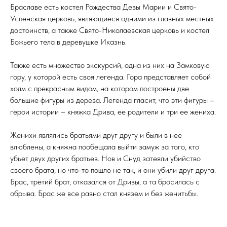
Браславе есть костел Рождества Девы Марии и Свято-
Успенская церковь, являющиеся одними из главных местных
достоинств, а также Свято-Николаевская церковь и костел
Божьего тела в деревушке Иказнь.
Также есть множество экскурсий, одна из них на Замковую
гору, у которой есть своя легенда. Гора представляет собой
холм с прекрасным видом, на котором построены две
большие фигуры из дерева. Легенда гласит, что эти фигуры –
герои истории – княжка Дрива, ее родители и три ее жениха.
Женихи являлись братьями друг другу и были в нее
влюблены, а княжна пообещала выйти замуж за того, кто
убьет двух других братьев. Нов и Снуд затеяли убийство
своего брата, но что-то пошло не так, и они убили друг друга.
Брас, третий брат, отказался от Дривы, а та бросилась с
обрыва. Брас же все равно стал князем и без женитьбы.