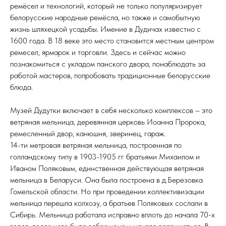
ремёсел и технологий, который не только популяризирует
белорусские народные ремёсла, но также и самобытную
жизнь шляхецкой усадьбы. Имение в Дудичах известно с
1600 года. В 18 веке это место становится местным центром
ремесел, ярмарок и торговли. Здесь и сейчас можно
познакомиться с укладом панского двора, понаблюдать за
работой мастеров, попробовать традиционные белорусские
блюда.
Музей Дудутки включает в себя несколько комплексов – это
ветряная мельница, деревянная церковь Иоанна Пророка,
ремесленный двор, канюшня, зверинец, гараж.
14-ти метровая ветряная мельница, построенная по
голландскому типу в 1903-1905 гг братьями Михаилом и
Иваном Поляковым, единственная действующая ветряная
мельница в Беларуси. Она была построена в д.Березовка
Гомельской области. Но при проведении коллективизации
мельница перешла колхозу, а братьев Поляковых сослали в
Сибирь. Мельница работала исправно вплоть до начала 70-х