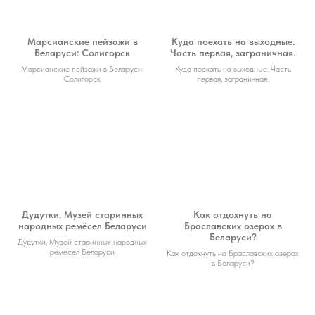
Марсианские пейзажи в
Куда поехать на выходные.
Беларуси: Солигорск
Часть первая, заграничная.
Марсианские пейзажи в Беларуси:
Куда поехать на выходные. Часть
Солигорск
первая, заграничная.
Дудутки, Музей старинных
Как отдохнуть на
народных ремёсел Беларуси
Браславских озерах в
Беларуси?
Дудутки, Музей старинных народных
ремёсел Беларуси
Как отдохнуть на Браславских озерах
в Беларуси?