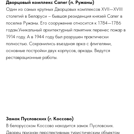
Дворцовый комплекс Сапег (п. Ружаны)
Один из самых крупных Дворцовых комплексов XVII—XVIII
столетий в Беларуси – бывшая резиденция князей Сапег в
поселке Ружаны. Его сооружение относится к 1784—1786
годам.Уникальный архитектурный памятник перенес пожар в
1914 году. А в 1944 году был разрушен практически
полностью. Сохранились въездная арка с флигелями,
основные постройки двух корпусов, аркады. Ведутся
реставрационные работы.
Замок Пусловских (г. Коссово)
В белорусском Коссово находится замок Пусловских.
Дворец признан перспективным туристическим объектом