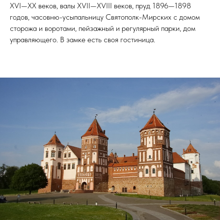
XVI—XX веков, валы XVII—XVIII веков, пруд 1896—1898
годов, часовню-усыпальницу Святополк-Мирских с домом
сторожа и воротами, пейзажный и регулярный парки, дом
управляющего. В замке есть своя гостиница.