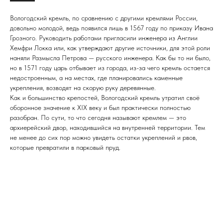
Вологодский кремль, по сравнению с другими кремлями России,
довольно молодой, ведь появился лишь в 1567 году по приказу Ивана
Грозного. Руководить работами пригласили инженера из Англии
Хемфри Локка или, как утверждают другие источники, для этой роли
наняли Размысла Петрова — русского инженера. Как бы то ни было,
но в 1571 году царь отбывает из города, из-за чего кремль остается
недостроенным, а на местах, где планировались каменные
укрепления, возводят на скорую руку деревянные.
Как и большинство крепостей, Вологодский кремль утратил своё
оборонное значение к XIX веку и был практически полностью
разобран. По сути, то что сегодня называют кремлем — это
архиерейский двор, находившийся на внутренней территории. Тем
не менее до сих пор можно увидеть остатки укреплений и рвов,
которые превратили в парковый пруд.