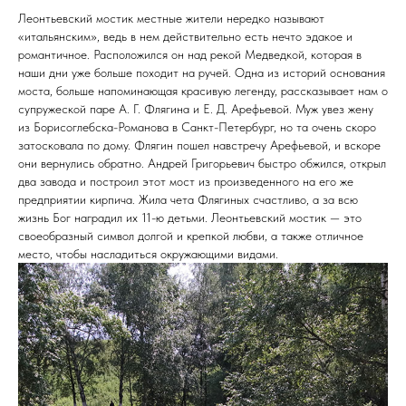
Леонтьевский мостик местные жители нередко называют
«итальянским», ведь в нем действительно есть нечто эдакое и
романтичное. Расположился он над рекой Медведкой, которая в
наши дни уже больше походит на ручей. Одна из историй основания
моста, больше напоминающая красивую легенду, рассказывает нам о
супружеской паре А. Г. Флягина и Е. Д. Арефьевой. Муж увез жену
из Борисоглебска-Романова в Санкт-Петербург, но та очень скоро
затосковала по дому. Флягин пошел навстречу Арефьевой, и вскоре
они вернулись обратно. Андрей Григорьевич быстро обжился, открыл
два завода и построил этот мост из произведенного на его же
предприятии кирпича. Жила чета Флягиных счастливо, а за всю
жизнь Бог наградил их 11-ю детьми. Леонтьевский мостик — это
своеобразный символ долгой и крепкой любви, а также отличное
место, чтобы насладиться окружающими видами.