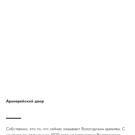
Архиерейский двор
Собственно, это то, что сейчас называют Вологодским кремлем. С
момента основания и до 1920 года на территории Вологодского