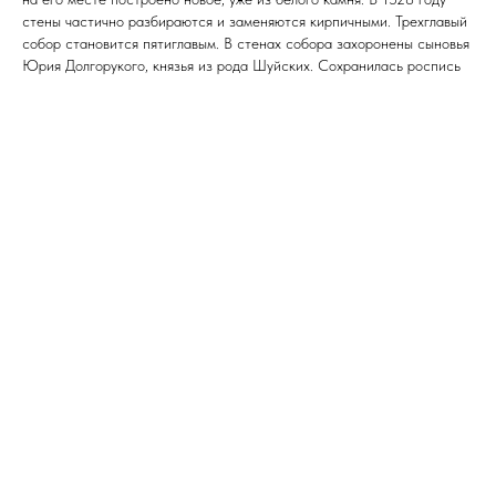
стены частично разбираются и заменяются кирпичными. Трехглавый
собор становится пятиглавым. В стенах собора захоронены сыновья
Юрия Долгорукого, князья из рода Шуйских. Сохранилась роспись
13, 15 и 17 веков.