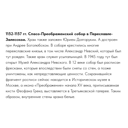
1152-1157 гг. Спасо-Преображенский собор в Переславле-
Залесском.
Храм также заложен Юрием Долгоруким. А достроен
при Андрее Боголюбском. В соборе крестились многие
переяславские князья, в том числе Александр Невский, который был
тут рожден. Также храм служил усыпальницей. В 1945 году тут был
открыт Музей Александра Невского. В 12 веке собор был расписан
фресками, которые впоследствии были сняты со стен, а позже
уничтожены, как непредставляющие ценности. Сохранившийся
фрагмент росписи сейчас находится в Историческом музее в
Москве, а икона «Преображение» начала XV века, приписываемая
кисти Феофана Грека, выставляется в Третьяковской галерее. Таким
образом, внутренние стены храма белые.