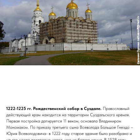
1222-1225 гг. Рождественский собор в Суздале.
Православный
действующий храм находится на территории Суздальского кремля.
Первая постройка датируется 11 веком, основала Владимиром
Мономахом. По приказу третьего сына Всеволода Большое Гнездо –
Юрия Всеволодовича- в 1222 году старое здание было разобрано и
на его месте построено новое, уже из белого камня. В 1528 году