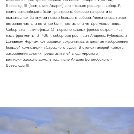
Всеволод III (брат князя Андрея) значительно расширил собор. К
храму Боголюбского были пристроены боковые галереи, и он
оказался как бы внутри нового большого собора. Увеличилась также
алтарная часть, а по углам были поставлены четыре малые главы.
Собор стал пятинефным. От первоначальных фресок сохранились
лишь фрагменты. В 1408 г. собор был расписан Андреем Рублевым и
Даниилом Черным. От росписи сохранились отдельные изображения
большой композиции «Страшного суда». В стенах галерей имеются
захоронения многих представителей владимирского
великокняжеского дома, в том числе Андрея Боголюбского и
Всеволода III.