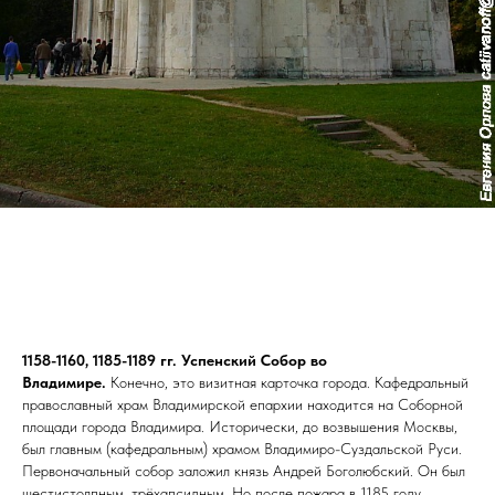
1158-1160, 1185-1189 гг. Успенский Собор во
Владимире.
Конечно, это визитная карточка города. Кафедральный
православный храм Владимирской епархии находится на Соборной
площади города Владимира. Исторически, до возвышения Москвы,
был главным (кафедральным) храмом Владимиро-Суздальской Руси.
Первоначальный собор заложил князь Андрей Боголюбский. Он был
шестистолпным, трёхапсидным. Но после пожара в 1185 году