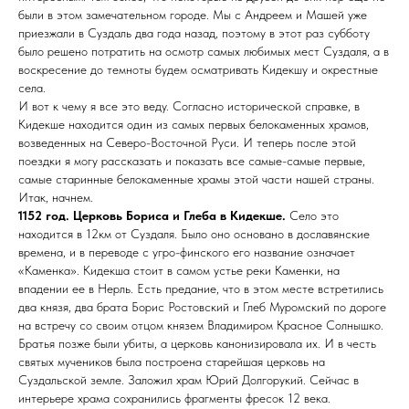
были в этом замечательном городе. Мы с Андреем и Машей уже
приезжали в Суздаль два года назад, поэтому в этот раз субботу
было решено потратить на осмотр самых любимых мест Суздаля, а в
воскресение до темноты будем осматривать Кидекшу и окрестные
села.
И вот к чему я все это веду. Согласно исторической справке, в
Кидекше находится один из самых первых белокаменных храмов,
возведенных на Северо-Восточной Руси. И теперь после этой
поездки я могу рассказать и показать все самые-самые первые,
самые старинные белокаменные храмы этой части нашей страны.
Итак, начнем.
1152 год. Церковь Бориса и Глеба в Кидекше.
Село это
находится в 12км от Суздаля. Было оно основано в дославянские
времена, и в переводе с угро-финского его название означает
«Каменка». Кидекша стоит в самом устье реки Каменки, на
впадении ее в Нерль. Есть предание, что в этом месте встретились
два князя, два брата Борис Ростовский и Глеб Муромский по дороге
на встречу со своим отцом князем Владимиром Красное Солнышко.
Братья позже были убиты, а церковь канонизировала их. И в честь
святых мучеников была построена старейшая церковь на
Суздальской земле. Заложил храм Юрий Долгорукий. Сейчас в
интерьере храма сохранились фрагменты фресок 12 века.