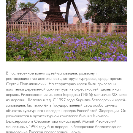
В послевоенное время музей-заповедник развернул
реставрационную деятельность, которую курировал, среди прочих,
Сергей Подъяпольский. На территорию музея были привезены
памятники деревянной архитектуры из окрестностей: деревянная
церковь Ризоположения из села Бородавы (1486); мельница XIX века
из деревни Щёлково и т.д. С 1997 года Кирилло-Белозерский музей-
заповедник был включён в Государственный свод особо ценных
объектов культурного наследия народов Российской Федерации. Он
размещается в архитектурном комплексе бывших Кирилло-
Белозерского и Ферапонтова монастырей. Малый Ивановский
монастырь в 1998 году был передан в бессрочное безвозмездное
пользование Русской православной церкви.