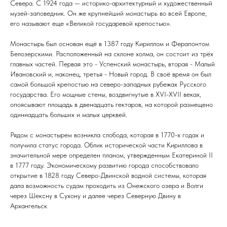
Севера. С 1924 года — историко-архитектурный и художественный
музей-заповедник. Он же крупнейший монастырь во всей Европе,
его называют еще «Великой государевой крепостью».
Монастырь был основан ещё в 1387 году Кириллом и Ферапонтом
Белозерскими. Расположенный на склоне холма, он состоит из трёх
главных частей. Первая это - Успенский монастырь, вторая - Малый
Ивановский и, наконец, третья - Новый город. В своё время он был
самой большой крепостью на северо-западных рубежах Русского
государства. Его мощные стены, воздвигнутые в XVI-XVII веках,
опоясывают площадь в двенадцать гектаров, на которой размещено
одиннадцать больших и малых церквей.
Рядом с монастырем возникла слобода, которая в 1770-х годах и
получила статус города. Облик исторической части Кириллова в
значительной мере определен планом, утвержденным Екатериной II
в 1777 году. Экономическому развитию города способствовало
открытие в 1828 году Северо-Двинской водной системы, которая
дала возможность судам проходить из Онежского озера и Волги
через Шексну в Сухону и далее через Северную Двину в
Архангельск