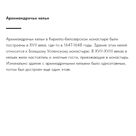
Архимандричьи кельи
Архимандричьи кельи в Кирилло-белозерском монастыре были
построены в XVII веке, где-то в 1647-1648 годы. Здание этих келий
относится к Большому Успенскому монастырю. В XVII-XVIII веках в
кельях жили настоятель и знатные гости, приезжающие в монастырь.
Изначально здание с архимадричьими кельями было одноэтажным,
потом был достроен еще один этаж.