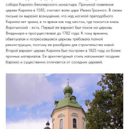
собора Кирилло-Белозерского монастыря. Причиной появления
церкви Кирилла в 1585, считают волю царя Ивана Грозного. В своем
письме он выразил возмущение, что над могилой преподобного
Кирилла нет храма, в то время как над местом, где покоится князь
Воротынский - есть. Первый ее вариант был похож на церковь
Владимира и просуществовал до 1782 года. К тому времени,
обветшалая и потрескавшаяся церковь требовала полной
реконструкции, поэтому ее разобрали для строительства новой.
Второй вариант церкви Кирилла был построен в 1825 году из более
прочных материалов. Ее архитектурный стиль напоминает позднее
барокко и существенно отличается от соседних церквей.