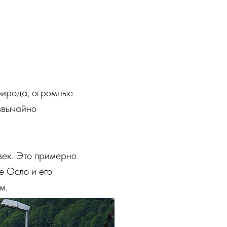
рирода, огромные
звычайно
век. Это примерно
е Осло и его
м.